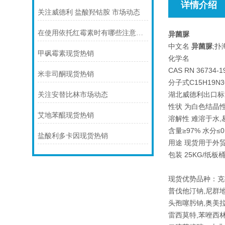
详情介绍
关注威德利 盐酸羟钴胺 市场动态
在使用依托红霉素时有哪些注意事项呢？看看本篇吧
异菌脲
中文名
异菌脲
;扑海
甲砜霉素现货热销
化学名
CAS RN 36734-1
米非司酮现货热销
分子式C15H19N3
湖北威德利出口标
关注安替比林市场动态
性状 为白色结晶性
艾地苯醌现货热销
溶解性 难溶于水
含量≥97% 水分≤0.
盐酸利多卡因现货热销
用途 现货用于外
包装 25KG/纸
现货优势品种：克
普伐他汀钠,尼群
头孢噻肟钠,奥美拉
雷西莫特,苯唑西