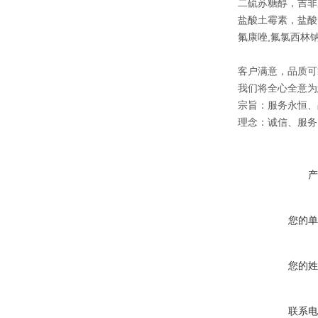
二硫苏糖醇，吉非
盐酸土霉素，盐酸
氟康唑,氟氯西林
客户满意，品质可
我们将全心全意为
宗旨：服务永恒、
理念：诚信、服务
产
您的单
您的姓
联系电