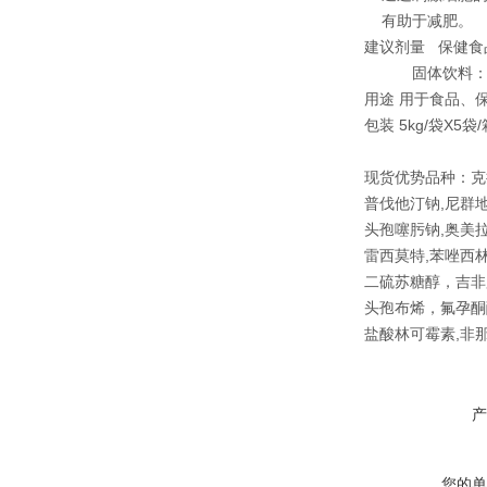
有助于减肥。
建议剂量 保健食品
固体饮料：5－2
用途 用于食品、
包装 5kg/袋X5
现货优势品种：克
普伐他汀钠,尼群地
头孢噻肟钠,奥美拉
雷西莫特,苯唑西林
二硫苏糖醇，吉非
头孢布烯，氟孕酮
盐酸林可霉素,非那
产
您的单