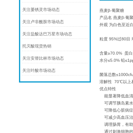
关注萎锈灵市场动态
燕麦β-葡聚糖
产品名 燕麦β-葡
关注卢非酰胺市场动态
外观 为白色至近
关注盐酸达巴万星市场动态
粒度 95%过80目 堆
托灭酸现货热销
含量≥70.0% 蛋白
关注安替比林市场动态
水分≤5.0% 铅≤1p
关注叶酸市场动态
菌落总数≤1000cf
溶解性 70℃以上
优点特性
能显著降低血清
可调节胰岛素水
可降低心脏病症
可减少高血压治
调理肠胃，有助
通过刺激细胞的S