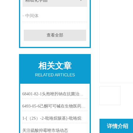
精细化学品
中间体
查看全部
相关文章
RELATED ARTICLES
68401-82-1头孢唑肟钠在抗菌治疗中的应用
6493-05-6己酮可可碱在生物医药中的应用
1-[（2S）-2-吡咯烷羰基]-吡咯烷
详情介绍
关注硫酸抑霉唑市场动态