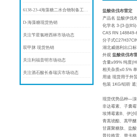
6138-23-4海藻糖二水合物制备工艺与质量控制要点
盐酸依伐布雷定
产品名 盐酸伊伐布雷定
D-海藻糖现货热销
化学名 3-[3-[[(
CAS RN 148849-
关注苄星氯唑西林市场动态
分子式C27H37ClN
湖北威德利出口标准 
双甲脒 现货热销
外观
盐酸依伐布
关注利福昔明市场动态
含量≥99% 纯度(HP
相关杂质≤0.5% 单
关注酒石酸长春瑞滨市场动态
用途 现货用于外
包装 1KG/铝听
现货优势品种—溴
非达霉素、子囊霉
埃博霉素B、伊沙
青蒿琥酯、蒿甲醚
甘露聚糖肽、盐酸
普拉格雷、替卡格