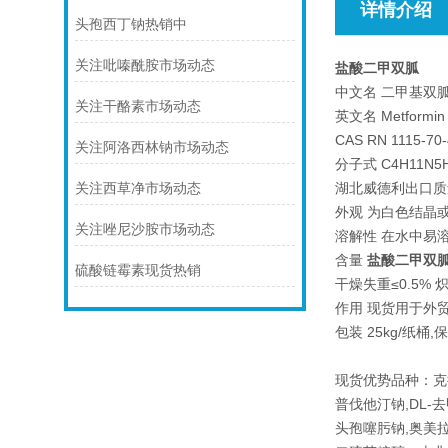
详情介绍
头孢西丁钠热销中
关注吡嗪酰胺市场动态
盐酸二甲双胍
中文名 二甲基双胍
关注干酪素市场动态
英文名 Metformin
CAS RN 1115-70-
关注阿洛西林钠市场动态
分子式 C4H11N5H
湖北威德利出口质量标准
关注西草净市场动态
外观 为白色结晶
关注唑尼沙胺市场动态
溶解性 在水中易
含量
盐酸二甲双
硫酸链霉素现货热销
干燥失重≤0.5% 炽
作用 现货用于外
包装 25kg/纸桶,
现货优势品种：克
普伐他汀钠,DL
头孢噻肟钠,奥美拉