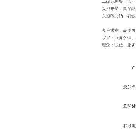
二硫苏糖醇，吉非
头孢布烯，氟孕酮
头孢噻肟钠，乳铁
客户满意，品质可
宗旨：服务永恒、
理念：诚信、服务
产
您的单
您的姓
联系电