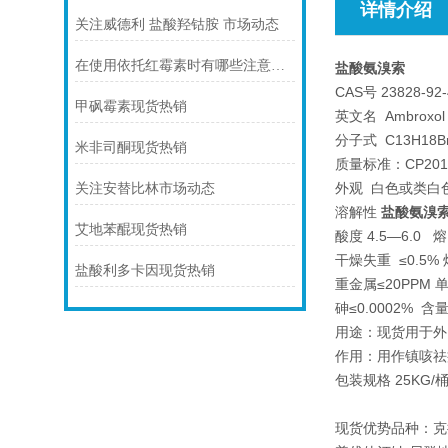
详情介绍
关注威德利 盐酸羟钴胺 市场动态
在使用依托红霉素时有哪些注意事项呢？看看本篇吧
盐酸氨溴索
CAS号 23828-92
甲砜霉素现货热销
英文名 Ambroxol 
分子式 C13H18Br
米非司酮现货热销
质量标准：CP2010/
外观 白色或类白
关注安替比林市场动态
溶解性
盐酸氨溴
艾地苯醌现货热销
酸度 4.5—6.0 
干燥失重 ≤0.5%
盐酸利多卡因现货热销
重金属≤20PPM 
砷≤0.0002% 含
用途：现货用于外
作用：用作镇咳祛
包装规格 25K
现货优势品种：克