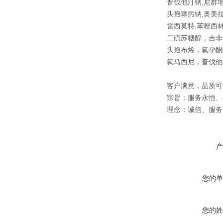
普伐他汀钠,尼群
头孢噻肟钠,奥美拉
雷西莫特,苯唑西林
二硫苏糖醇，吉非
头孢布烯，氟孕酮
氟马西尼，普伐他
客户满意，品质可
宗旨：服务永恒、
理念：诚信、服务
产
您的单
您的姓