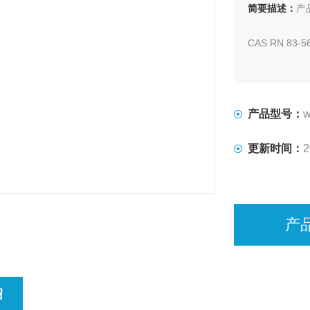
简要描述：
产品
CAS RN 83-5
分子式C10H8O
湖北威德利质
产品型号：
w
外观 为灰白
更新时间：
2
产
绍