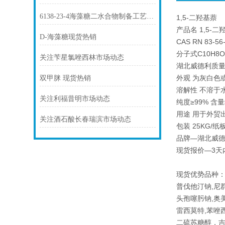
6138-23-4海藻糖二水合物制备工艺与质量控制要点
1,5-二羟基萘
产品名 1,5-二羟基
D-海藻糖现货热销
CAS RN 83-56
分子式C10H8O
关注苄星氯唑西林市场动态
湖北威德利质量
外观 为灰白色
双甲脒 现货热销
溶解性 不溶于
关注利福昔明市场动态
纯度≥99% 含量
用途 用于外贸
关注酒石酸长春瑞滨市场动态
包装 25KG/
品牌—湖北威德利
现货报价—3天
现货优势品种：
普伐他汀钠,尼
头孢噻肟钠,奥
雷西莫特,苯唑
二硫苏糖醇，