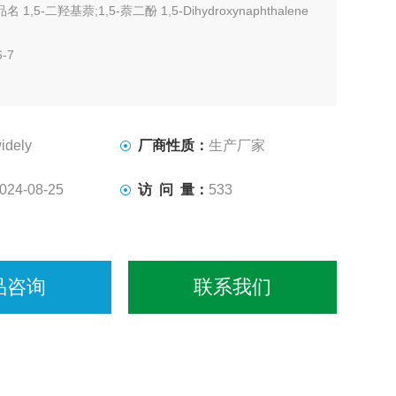
名 1,5-二羟基萘;1,5-萘二酚 1,5-Dihydroxynaphthalene
6-7
2 分子量160.00
量标准 企业内控标准
idely
厂商性质：
生产厂家
色或米色粉末
024-08-25
访 问 量：
533
品咨询
联系我们