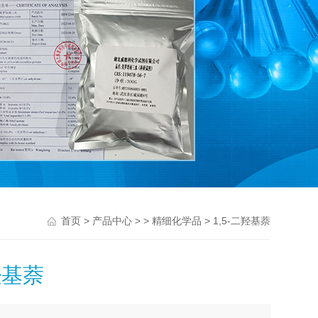
>
> >
> 1,5-二羟基萘
首页
产品中心
精细化学品
羟基萘