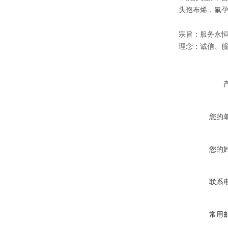
头孢布烯，氟
宗旨：服务永
理念：诚信、
您的
您的
联系
常用