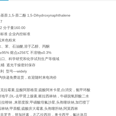
萘;1,5-萘二酚 1,5-Dihydroxynaphthalene
-7
2 分子量160.00
标准 企业内控标准
或米色粉末
水、苯、石油醚,溶于乙醇、丙酮
≥95% 熔点≥256℃ 不溶物≤0.3%
出口、科学研究和化学试剂生产等领域
纸板桶 遮光干燥密封保存
 型号—widely
内快递免费送货，欢迎随时来电询价
克拉霉素,盐酸阿那格雷,硫酸阿米卡星,白消安，氨甲环酸
群地平,DL-去甲肾上腺素,哌拉西林钠，牛磺脱氧胆酸二水
美拉唑钠 ,来那度胺,甲磺酸培氟沙星,头孢噻呋钠,加巴喷丁
西林钠,甲萘醌,硫酸庆大霉素,头孢噻肟钠,阿莫西林
吉非罗齐，替加环素，左乙拉西坦，奥卡西平，氟比洛芬