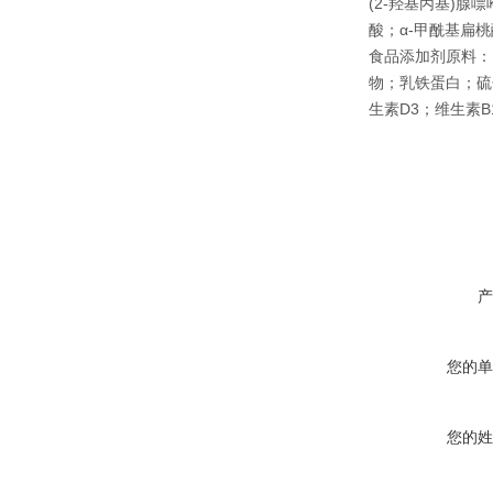
(2-羟基丙基)腺
酸；α-甲酰基扁桃
食品添加剂原料： 
物；乳铁蛋白；硫
生素D3；维生素
产
您的单
您的姓