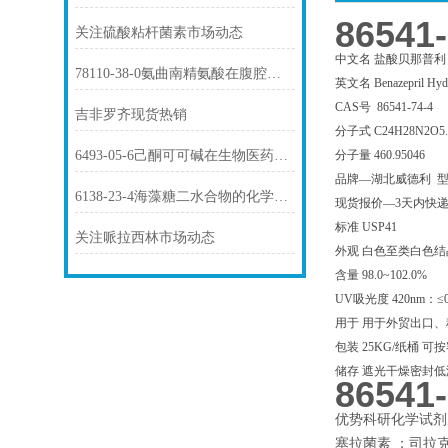
8654
关注硫酸粘杆菌素市场动态
中文名 盐酸贝那普利
78110-38-0氨曲南精氨酸在腹腔感染中的应用
英文名 Benazepril Hydr
CAS号 86541-74-4
吉非罗齐现货热销
分子式 C24H28N2O5
6493-05-6己酮可可碱在生物医药中的应用
分子量 460.95046
品牌—湖北威德利 型号
6138-23-4海藻糖二水合物的化学性质及其应用
现货报价—3天内快
标准 USP41
关注哌拉西林市场动态
外观 白色至类白色
含量 98.0~102.0%
UV吸光度 420nm：≤0.
用于 用于外贸出口
包装 25KG/纸桶 
储存 遮光干燥密封低
8654
优势科研化学试剂
塞拉菌素 ；司拉