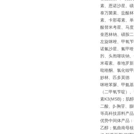
素、恩诺沙星、磺
泰万菌素、盐酸林
素、卡那霉素、单
酸替米考星、马度
奎恩林钠、磺胺二
左旋咪唑、甲氧苄
诺氟沙星、氟甲喹
肟、头孢噻呋钠、
米霉素、泰地罗新
吡喹酮、氯化铵甲
妙林、匹多莫德
咪唑苯脲、甲氨基
（二甲氧苄啶）、
素K3(MSB)；
二酸、β-胸苷、腺嘌
等高科技原料产品
优势中间体产品：
乙醇；氨曲南母核；