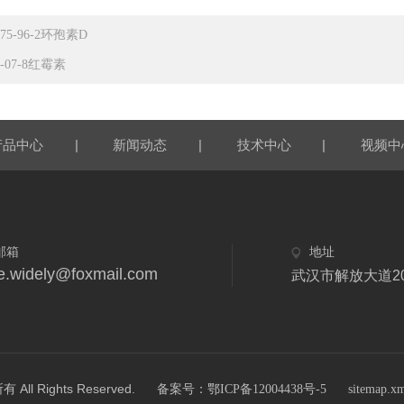
775-96-2环孢素D
4-07-8红霉素
|
|
|
产品中心
新闻动态
技术中心
视频中
邮箱
地址
e.widely@foxmail.com
武汉市解放大道2
 Rights Reserved.
备案号：鄂ICP备12004438号-5
sitemap.x