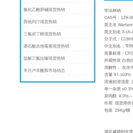
氯化乙酰胆碱现货热销
华法林钠
CAS号：129-06
西他列汀现货热销
英文名 Warfarin
英文别名 3-(A-ace
三氯叔丁醇现货热销
分子式：C19H1
中文别名：苄丙
酒石酸吉他霉素现货热销
质量标准：CP201
盐酸三氟拉嗪现货热销
外观性状 白色
溶解性： 在水
关注卢非酰胺市场动态
含量 97-103
溶液的澄清度 
单一杂质 ≤0.3
异丙醇 8.0%～
作用 现货用作
包装 25Kg/
湖北威德利化