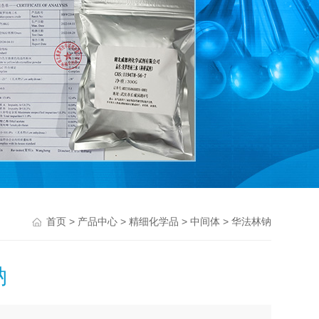
>
>
>
> 华法林钠
首页
产品中心
精细化学品
中间体
钠