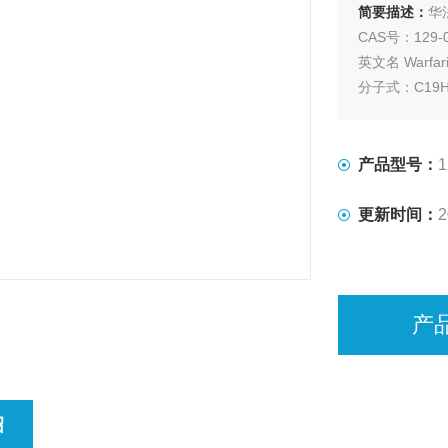
简要描述：
华
CAS号：129-0
英文名 Warfari
分子式：C19H
中文别名：苄
质量标准：CP20
外观性状 白
产品型号：
1
含量 97-103%
更新时间：
2
产
绍