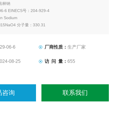
法林钠
6-6 EINECS号：204-929-4
n Sodium
15NaO4 分子量：330.31
丙酮香豆素; 酮苄香豆素钠
10/EP6/USP25
色结晶性粉末，无臭味、微苦
29-06-6
厂商性质：
生产厂家
 包装 25Kg/桶
024-08-25
访 问 量：
655
品咨询
联系我们