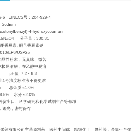
-6 EINECS号：204-929-4
 Sodium
tonylbenzyl)-4-hydroxycoumarin
5NaO4 分子量：330.31
酮香豆素; 酮苄香豆素钠
0/EP6/USP25
结晶性粉末，无臭味、微苦.
中极易溶解，在乙醇中易溶
% pH值 7.2～8.3
比1号浊度标准液不得更浓
% 总杂质 ≤1.0%
8.5% 水分 ≤2.0%
外贸出口、科学研究和化学试剂生产等领域
桶 ，遮光，密封保存
学试剂有限公司主营原料药、医药中间体、精细化工、兽药等，是集生产