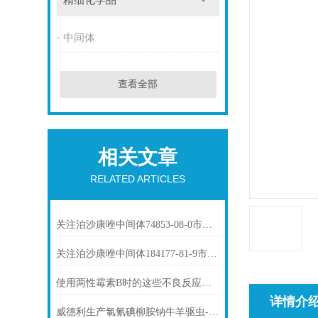
精细化学品
中间体
查看全部
相关文章
RELATED ARTICLES
关注泊沙康唑中间体74853-08-0市场动态
关注泊沙康唑中间体184177-81-9市场动态
使用两性霉素B时的这些不良反应要了解
详情介
威德利生产氯氰碘柳胺钠牛羊驱虫-61438-64-0价格