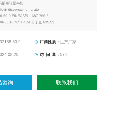
马酸泰诺福韦酯
ir disoproxil fumarate
8-50-9 EINECS号：687-766-5
N5O10P.C4H4O4 分子量 635.51
类白色结晶性粉末
%—HPLC—威德利专业检测
/铝听 室温下密闭贮存2年
02138-50-9
厂商性质：
生产厂家
024-08-25
访 问 量：
574
品咨询
联系我们