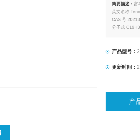
简要描述：
富
英文名称 Tenofov
CAS 号 20213
分子式 C19H30
性状 白色或
含量 ≥98.5
包装 1-5KG
产品型号：
2
更新时间：
2
产
绍