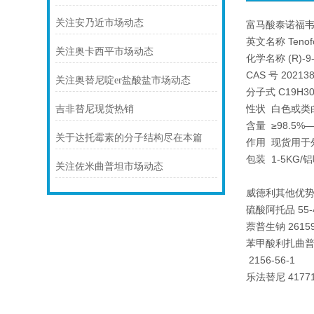
关注安乃近市场动态
富马酸泰诺福
英文名称 Tenofovi
关注奥卡西平市场动态
化学名称 (R)
CAS 号 20213
关注奥替尼啶er盐酸盐市场动态
分子式 C19H30
性状 白色或类
吉非替尼现货热销
含量 ≥98.5
关于达托霉素的分子结构尽在本篇
作用 现货用于
包装 1-5KG
关注佐米曲普坦市场动态
威德利其他优
硫酸阿托品 55-
萘普生钠 26159
苯甲酸利扎曲普坦/1
2156-56-1
乐法替尼 41771