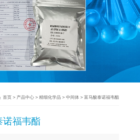
>
>
>
> 富马酸泰诺福韦酯
首页
产品中心
精细化学品
中间体
泰诺福韦酯