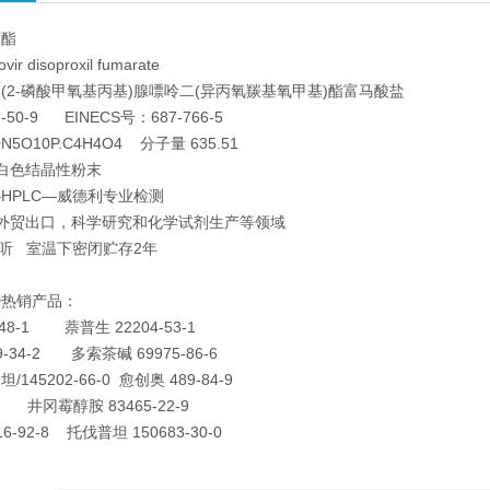
韦酯
r disoproxil fumarate
-9-(2-磷酸甲氧基丙基)腺嘌呤二(异丙氧羰基氧甲基)酯富马酸盐
8-50-9 EINECS号：687-766-5
N5O10P.C4H4O4 分子量 635.51
白色结晶性粉末
%—HPLC—威德利专业检测
外贸出口，科学研究和化学试剂生产等领域
/铝听 室温下密闭贮存2年
势热销产品：
48-1 萘普生 22204-53-1
-34-2 多索茶碱 69975-86-6
45202-66-0 愈创奥 489-84-9
 井冈霉醇胺 83465-22-9
6-92-8 托伐普坦 150683-30-0