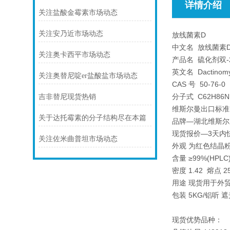
详情介绍
关注盐酸金霉素市场动态
关注安乃近市场动态
放线菌素D
中文名 放线菌素
关注奥卡西平市场动态
产品名 硫化剂双
英文名 Dactinomy
关注奥替尼啶er盐酸盐市场动态
CAS 号 50-76-0
分子式 C62H86N1
吉非替尼现货热销
维斯尔曼出口标准
关于达托霉素的分子结构尽在本篇
品牌—湖北维斯尔曼
现货报价—3天内
关注佐米曲普坦市场动态
外观 为红色结晶
含量 ≥99%(HP
密度 1.42 熔点 2
用途 现货用于外
包装 5KG/铝听
现货优势品种：