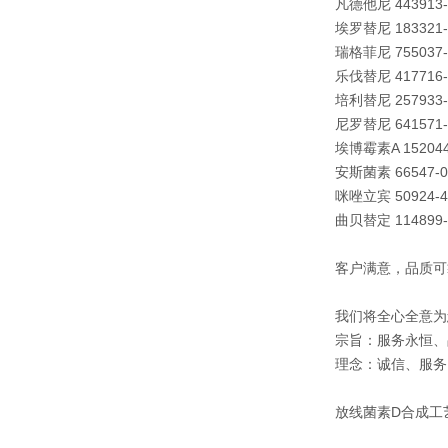
凡德他尼 443913-
埃罗替尼 183321-
瑞格菲尼 755037-
乐伐替尼 417716-
培利替尼 257933-
尼罗替尼 641571-
埃博霉素A 152044
安斯菌素 66547-0
咪唑立宾 50924-4
曲贝替定 114899-
客户满意，品质可
我们将全心全意为
宗旨：服务永恒、
理念：诚信、服务
放线菌素D合成工