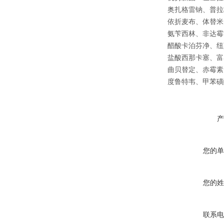
奥扎格雷钠、普拉
依折麦布、体替米
氨苄西林、非达霉
醋酸卡泊芬净、纽
盐酸西那卡塞、富
曲贝替定、赤霉素
度鲁特韦、甲苯磺
产
您的单
您的姓
联系电