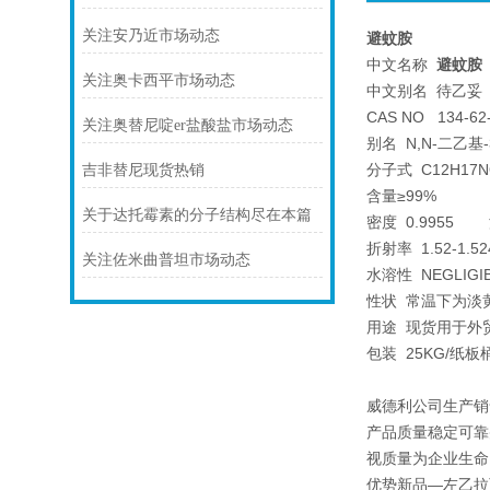
关注安乃近市场动态
避蚊胺
中文名称
避蚊胺
关注奥卡西平市场动态
中文别名 待乙妥
CAS NO 134-62
关注奥替尼啶er盐酸盐市场动态
别名 N,N-二乙基
分子式 C12H17N
吉非替尼现货热销
含量≥99%
关于达托霉素的分子结构尽在本篇
密度 0.9955 沸点
折射率 1.52-1.5
关注佐米曲普坦市场动态
水溶性 NEGLIGI
性状 常温下为淡
用途 现货用于外
包装 25KG/纸
威德利公司生产销
产品质量稳定可靠
视质量为企业生命
优势新品—左乙拉