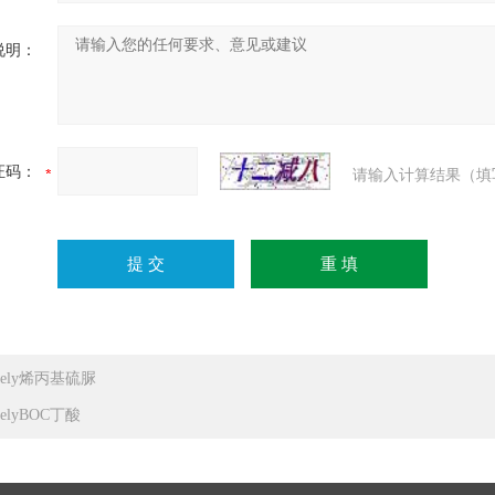
说明：
证码：
请输入计算结果（填
dely烯丙基硫脲
delyBOC丁酸