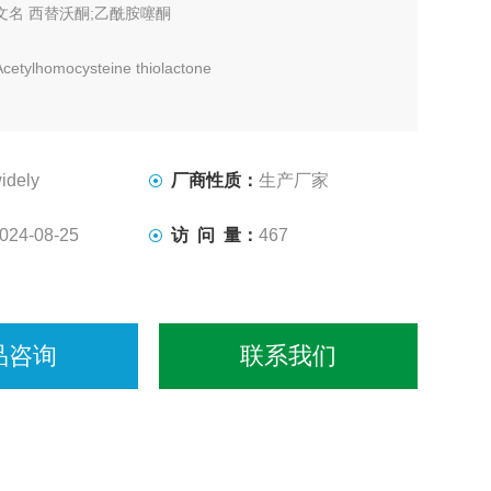
文名 西替沃酮;乙酰胺噻酮
tylhomocysteine thiolactone
乙酰基高半胱氨酸硫醇内酯;N-（四氢-2-氧代-3-噻吩）-乙酰
idely
厂商性质：
生产厂家
6-21-8
024-08-25
访 问 量：
467
2S 分子量159.2062
准 USP32/EP6
品咨询
联系我们
结晶性粉末