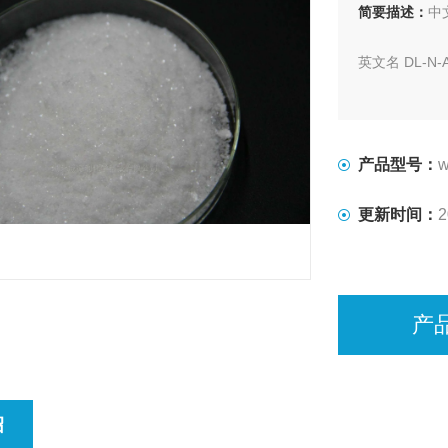
简要描述：
中
英文名 DL-N-Ace
化学名 DL-
胺
产品型号：
w
CAS RN 1789
更新时间：
2
分子式C6H9NO
湖北威德利出口标
产
外观 为白色
绍