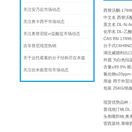
关注安乃近市场动态
西替沃酮-17896
中文名 西替沃
关注奥卡西平市场动态
英文名 DL-N-Acet
化学名 DL-乙
关注奥替尼啶er盐酸盐市场动态
CAS RN 17896
分子式C6H9NO2
吉非替尼现货热销
湖北威德利出口标
关于达托霉素的分子结构尽在本篇
外观 为白色结
含量≥99.0% 熔
关注佐米曲普坦市场动态
氯化物≤20ppm 
用途 用于外贸
包装 25KG/
现货优势品种：
普伐他汀钠,D
头孢噻肟钠,奥
雷西莫特,苯唑