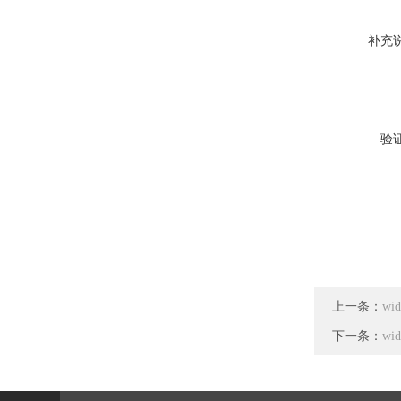
补充
验
上一条：
wi
下一条：
wi