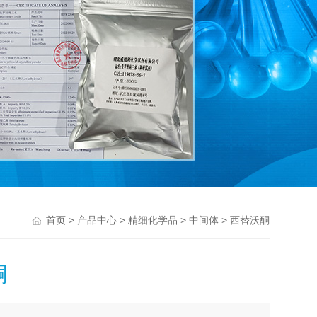
>
>
>
> 西替沃酮
首页
产品中心
精细化学品
中间体
酮