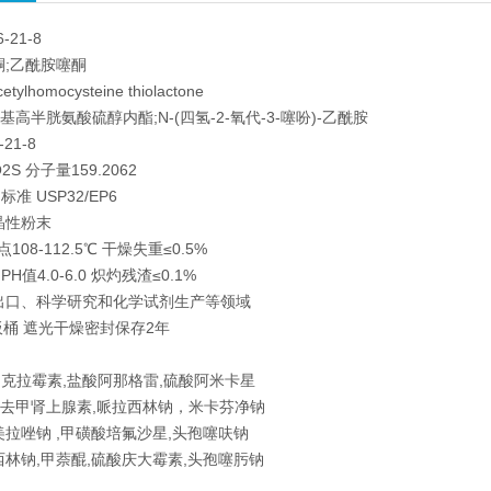
-21-8
酮;乙酰胺噻酮
ylhomocysteine thiolactone
酰基高半胱氨酸硫醇内酯;N-(四氢-2-氧代-3-噻吩)-乙酰胺
-21-8
S 分子量159.2062
准 USP32/EP6
晶性粉末
点108-112.5℃ 干燥失重≤0.5%
PH值4.0-6.0 炽灼残渣≤0.1%
出口、科学研究和化学试剂生产等领域
纸板桶 遮光干燥密封保存2年
克拉霉素,盐酸阿那格雷,硫酸阿米卡星
L-去甲肾上腺素,哌拉西林钠，米卡芬净钠
美拉唑钠 ,甲磺酸培氟沙星,头孢噻呋钠
西林钠,甲萘醌,硫酸庆大霉素,头孢噻肟钠