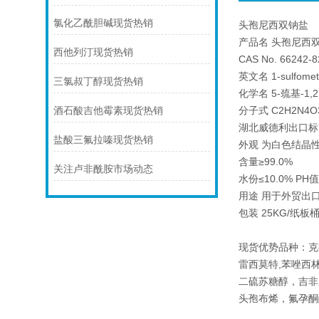
氯化乙酰胆碱现货热销
头孢尼西双钠盐
产品名 头孢尼西双
西他列汀现货热销
CAS No. 66242-8
英文名 1-sulfomethyl
三氯叔丁醇现货热销
化学名 5-巯基-1,
分子式 C2H2N4O3
酒石酸吉他霉素现货热销
湖北威德利出口标
盐酸三氟拉嗪现货热销
外观 为白色结晶
含量≥99.0%
关注卢非酰胺市场动态
水份≤10.0% PH值
用途 用于外贸出
包装 25KG/纸
现货优势品种：克
雷西莫特,苯唑西林
二硫苏糖醇，吉非
头孢布烯，氟孕酮