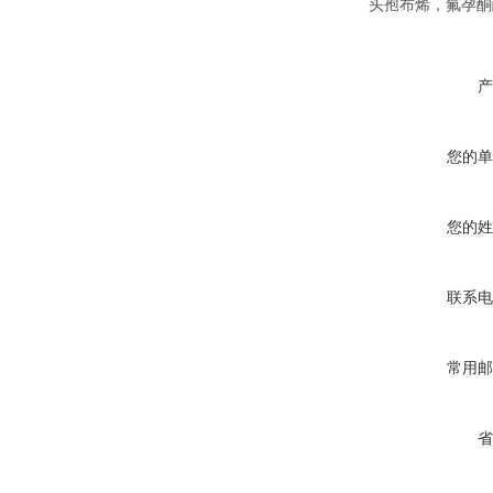
头孢布烯，氟孕酮
产
您的单
您的姓
联系电
常用邮
省