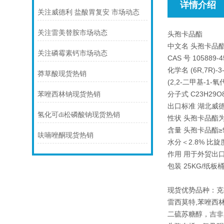
详情介绍
关注威德利 盐酸胃复安 市场动态
关注雷美替胺市场动态
头孢卡品酯
中文名 头孢卡品酯 Cef
关注磷霉素钙市场动态
CAS 号 105889-4
化学名 (6R,7R)-3
莽草酸现货热销
(2,2-二甲基-1
分子式 C23H29O8
苯唑西林钠现货热销
出口标准 湖北威
氢化可di松磷酸钠现货热销
性状 头孢卡品酯
含量 头孢卡品酯≥9
呋喃唑酮现货热销
水分＜2.8% 比旋度
作用 用于外贸出
包装 25KG/纸
现货优势品种：克
雷西莫特,苯唑西林
二硫苏糖醇，吉非