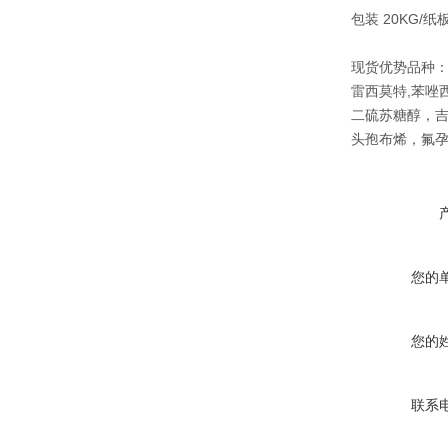
包装 20KG/
现货优势品种：
雷西莫特,苯唑
二硫苏糖醇，
头孢布烯，氟
您的
您的
联系