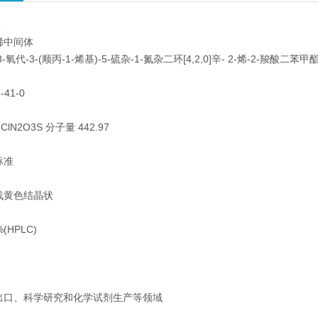
体
稀中间体
-氧代-3-(顺丙-1-烯基)-5-硫杂-1-氮杂二环[4,2,0]辛- 2-烯-2-羧酸二
-41-0
ClN2O3S 分子量 442.97
标准
浅黄色结晶状
(HPLC)
出口、科学研究和化学试剂生产等领域