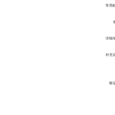
常用
详细
补充
验