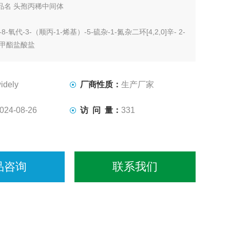
品名 头孢丙稀中间体
8-氧代-3-（顺丙-1-烯基）-5-硫杂-1-氮杂二环[4,2,0]辛- 2-
苯甲酯盐酸盐
7-41-0
idely
厂商性质：
生产厂家
3ClN2O3S 分子量 442.97
024-08-26
访 问 量：
331
业标准
或浅黄色结晶状
品咨询
联系我们