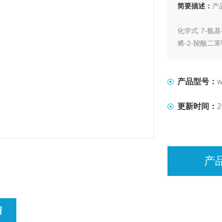
简要描述：
产
化学式 7-氨基-
烯-2-羧酸二
CAS 号 10644
产品型号：
w
分子式 C23H2
更新时间：
2
质量标准 企
外观 为无色
产
绍