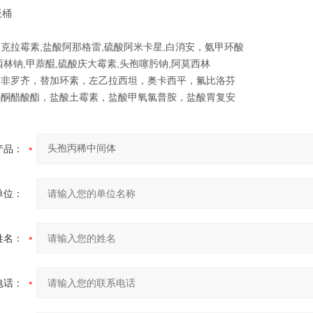
纸板桶
克拉霉素,盐酸阿那格雷,硫酸阿米卡星,白消安，氨甲环酸
西林钠,甲萘醌,硫酸庆大霉素,头孢噻肟钠,阿莫西林
吉非罗齐，替加环素，左乙拉西坦，奥卡西平，氟比洛芬
孕酮醋酸酯，盐酸土霉素，盐酸甲氧氯普胺，盐酸胃复安
产品：
单位：
姓名：
电话：