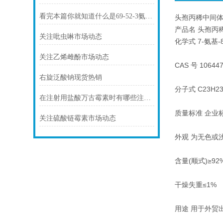
看完本篇你就知道什么是69-52-3氨苄西林钠了
头孢丙稀中间
产品名 头孢丙
关注吡虫啉市场动态
化学式 7-氨基-8
关注乙烯雌酚市场动态
CAS 号 106447
右旋泛酸钠现货热销
分子式 C23H23
在注射用盐酸万古霉素时有哪些注意事项你知道么
质量标准 企业
关注硫酸链霉素市场动态
外观 为无色或
含量(顺式)≥92%
干燥失重≤1%
用途 用于外贸