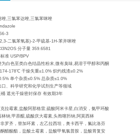
哒唑,三氯苯达唑,三氯苯咪唑
ndazole
66-3
-(2,3-二氯苯氧基)-2-甲硫基-1H-苯并咪唑
l3N2OS 分子量 359.6581
准 USP/BPV
唑为白色至类白色结晶性粉末,微有臭味,易溶于甲醇和丙酮
174-178℃ 干燥失重≤1.0% 炽灼残渣≤0.2%
.5% 单个杂质≤0.5% 总杂质≤1.0%
出口、科学研究和化学试剂生产等领域
纸板桶 遮光干燥密封保存 有效期3年
克拉霉素,盐酸阿那格雷,硫酸阿米卡星,白消安，氨甲环酸
西林钠,甲萘醌,硫酸庆大霉素,头孢噻肟钠,阿莫西林
吉非罗齐，替加环素，左乙拉西坦，奥卡西平，氟比洛芬
孕酮醋酸酯，盐酸土霉素，盐酸甲氧氯普胺，盐酸胃复安