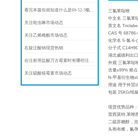
看完本篇你就知道什么是69-52-3氨苄西林钠了
三氯苯哒唑
中文名 三氯苯
关注吡虫啉市场动态
英文名 Triclabe
CAS 号 68786-
关注乙烯雌酚市场动态
化学名 5-氯-6
分子式 C14H9C
右旋泛酸钠现货热销
湖北威德利出口标
在注射用盐酸万古霉素时有哪些注意事项你知道么
外观 三氯苯哒
含量≥99% 熔点
关注硫酸链霉素市场动态
N-甲基衍生物≤0
用途 用于外贸
包装 25KG/
现货优势品种：
雷西莫特,苯唑
二硫苏糖醇，
头孢布烯，氟