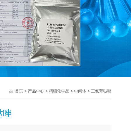
>
>
>
> 三氯苯哒唑
首页
产品中心
精细化学品
中间体
哒唑