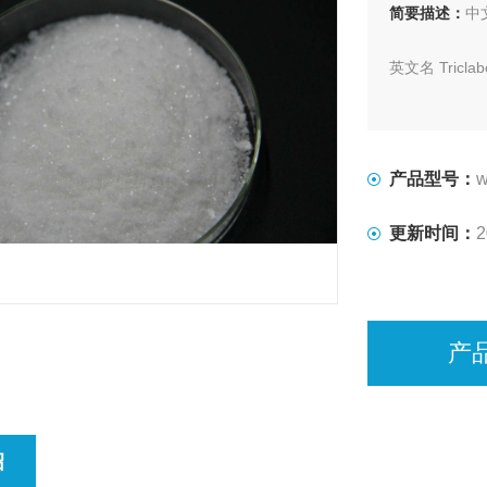
简要描述：
中
英文名 Triclab
CAS 号 68786
化学名 5-氯-
产品型号：
w
分子式 C14H9C
更新时间：
2
湖北威德利出口标
产
绍