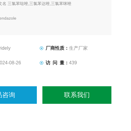
文名 三氯苯哒唑,三氯苯达唑,三氯苯咪唑
endazole
-66-3
6-（2,3-二氯苯氧基）-2-甲硫基-1H-苯并咪唑
idely
厂商性质：
生产厂家
l3N2OS 分子量 359.6581
024-08-26
访 问 量：
439
准 USP/BPV
品咨询
联系我们