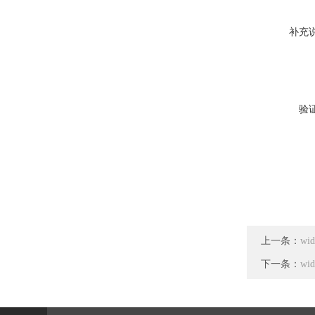
补充
验
上一条：
wi
下一条：
wi