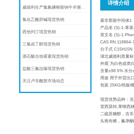
详情介绍
威德利生产氯氰碘柳胺钠牛羊驱虫-61438-64-0价格
氯化乙酰胆碱现货热销
索非那新中间体1
产品名 (S)-1-苯基
西他列汀现货热销
英文名 (S)-1-Phenyl
CAS RN 118864-
三氯叔丁醇现货热销
分子式 C15H15N 
湖北威德利质量标
酒石酸吉他霉素现货热销
外观 为白色或类
盐酸三氟拉嗪现货热销
含量≥98.5% 水分≤
用途 用于外贸出
关注卢非酰胺市场动态
包装 25KG/纸
现货优势品种：克
雷西莫特,苯唑西林
二硫苏糖醇，吉非
头孢布烯，氟孕酮