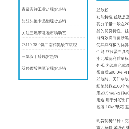
青霉素钾工业盐现货热销
丝肽粉
功能特性 丝肽是
盐酸头孢卡品酯现货热销
其分子量一般在2
晶的优良特性。丝
关注三氯苯哒唑市场动态
能有效抑制皮肤黑
使其具有极为优异
78110-38-0氨曲南精氨酸在腹腔感染中的应用
性能 丝胶蛋白具
三氯叔丁醇现货热销
湖北威德利质量标
外观 为浅白色或
双羟萘酸噻嘧啶现货热销
蛋白质≥90.0% PH
丝氨酸、天门冬氨酸≥
细菌总数≤100个/g
汞≤0.5mg/kg 砷≤0
用途 用于外贸出
包装 10kg/纸箱
现货优势品种：克
雷西莫特,苯唑西林