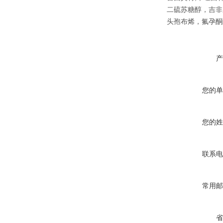
二硫苏糖醇，吉非
头孢布烯，氟孕酮
产
您的单
您的姓
联系电
常用邮
省