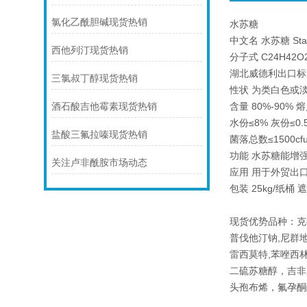
氯化乙酰胆碱现货热销
水苏糖
中文名 水苏糖 Stac
西他列汀现货热销
分子式 C24H42O2
湖北威德利出口标
三氯叔丁醇现货热销
性状 为类白色或淡
含量 80%-90% 
酒石酸吉他霉素现货热销
水份≤8% 灰份≤0.5
盐酸三氟拉嗪现货热销
菌落总数≤1500cfu
功能 水苏糖能增
关注卢非酰胺市场动态
应用 用于外贸出
包装 25kg/纸桶
现货优势品种：克
普伐他汀钠,尼群
雷西莫特,苯唑西林
二硫苏糖醇，吉非
头孢布烯，氟孕酮