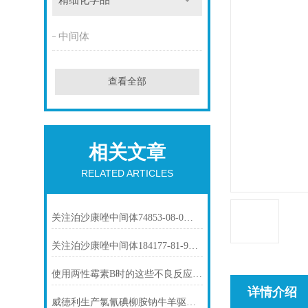
精细化学品
中间体
查看全部
相关文章
RELATED ARTICLES
关注泊沙康唑中间体74853-08-0市场动态
关注泊沙康唑中间体184177-81-9市场动态
使用两性霉素B时的这些不良反应要了解
详情介绍
威德利生产氯氰碘柳胺钠牛羊驱虫-61438-64-0价格