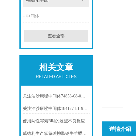
精细化学品
中间体
查看全部
相关文章
RELATED ARTICLES
关注泊沙康唑中间体74853-08-0市场动态
关注泊沙康唑中间体184177-81-9市场动态
使用两性霉素B时的这些不良反应要了解
详情介绍
威德利生产氯氰碘柳胺钠牛羊驱虫-61438-64-0价格