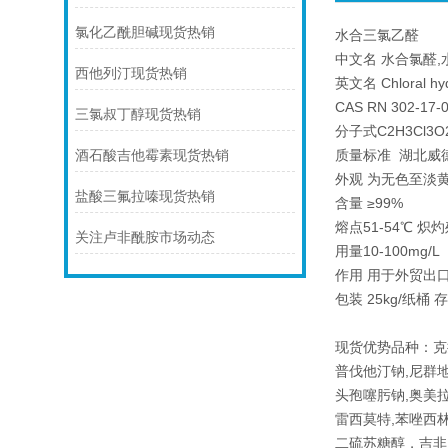
氯化乙酰胆碱现货热销
水合三氯乙醛
中文名 水合氯醛,
西他列汀现货热销
英文名 Chloral hyd
CAS RN 302-17-
三氯叔丁醇现货热销
分子式C2H3Cl3O
质量标准 湖北威
酒石酸吉他霉素现货热销
外观 为无色至淡
盐酸三氟拉嗪现货热销
含量 ≥99%
熔点51-54℃ 炽灼
关注卢非酰胺市场动态
用量10-100mg/L
作用 用于外贸出
包装 25kg/纸桶
现货优势品种：克
普伐他汀钠,尼群
头孢噻肟钠,奥美拉
雷西莫特,苯唑西林
二硫苏糖醇，吉非