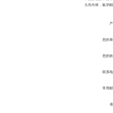
头孢布烯，氟孕酮
产
您的单
您的姓
联系电
常用邮
省