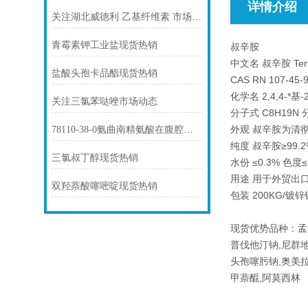
详情介绍
关注湖北威德利 乙基纤维素 市场动态
青霉素钾工业盐现货热销
叔辛胺
中文名 叔辛胺 Tert-
盐酸头孢卡品酯现货热销
CAS RN 107-45-
化学名 2,4,4-*基
关注三氯苯哒唑市场动态
分子式 C8H19N 分
外观 叔辛胺为清
78110-38-0氨曲南精氨酸在腹腔感染中的应用
纯度 叔辛胺≥99.2
三氯叔丁醇现货热销
水份 ≤0.3% 色度≤
用途 用于外贸出
双羟萘酸噻嘧啶现货热销
包装 200KG/
现货优势品种：孟
普伐他汀钠,尼群地
头孢噻肟钠,奥美拉
甲萘醌,阿莫西林