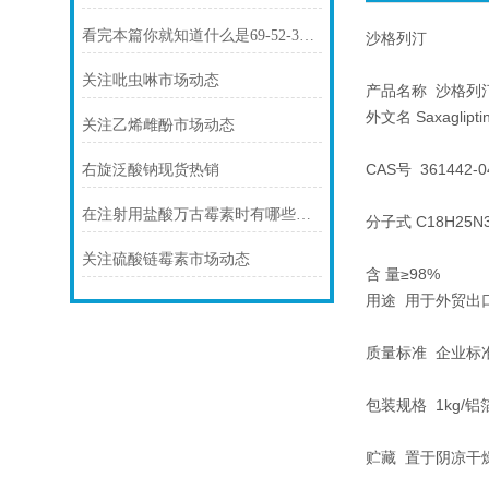
看完本篇你就知道什么是69-52-3氨苄西林钠了
沙格列汀
关注吡虫啉市场动态
产品名称 沙格列
外文名 Saxaglipti
关注乙烯雌酚市场动态
CAS号 361442-0
右旋泛酸钠现货热销
在注射用盐酸万古霉素时有哪些注意事项你知道么
分子式 C18H25N
关注硫酸链霉素市场动态
含 量≥98%
用途 用于外贸出
质量标准 企业标
包装规格 1kg/铝
贮藏 置于阴凉干