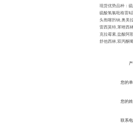
现货优势品种：硫
硫酸氢氯吡格雷Ⅱ晶
头孢噻肟钠,奥美拉
雷西莫特,苯唑西林
克拉霉素,盐酸阿
舒他西林,双丙酮葡
产
您的单
您的姓
联系电