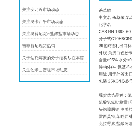
关注安乃近市场动态
杀草敏
中文名 杀草敏;氯草敏 
关注奥卡西平市场动态
化学名
CAS RN 1698-60
关注奥替尼啶er盐酸盐市场动态
分子式C10H8ClN3
湖北威德利出口标
吉非替尼现货热销
外观 为浅白色粉
关于达托霉素的分子结构尽在本篇
含量≥95% 水分≤0.
异构体(4- 氨基-5
关注佐米曲普坦市场动态
用途 用于外贸出
包装 25KG/纸
现货优势品种：硫
硫酸氢氯吡格雷Ⅱ晶
头孢噻肟钠,奥美拉
雷西莫特,苯唑西林
克拉霉素,盐酸阿