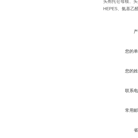
头孢托仑母核、头
HEPES、氨基
产
您的单
您的姓
联系电
常用邮
省