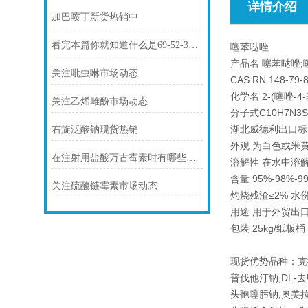
详情介绍
加巴喷丁新货热销中
看完本篇你就知道什么是69-52-3氨苄西林钠了
噻苯哒唑
产品名 噻苯哒唑;噻苯
关注吡虫啉市场动态
CAS RN 148-79-
化学名 2-(噻唑-4
关注乙烯雌酚市场动态
分子式C10H7N3S
湖北威德利出口标准 
右旋泛酸钠现货热销
外观 为白色或米
在注射用盐酸万古霉素时有哪些注意事项你知道么
溶解性 在水中溶解度
含量 95%-98%-9
关注硫酸链霉素市场动态
灼烧残渣≤2% 水份≤
用途 用于外贸出
包装 25kg/纸板
现货优势品种：克
普伐他汀钠,DL-
头孢噻肟钠,奥美拉