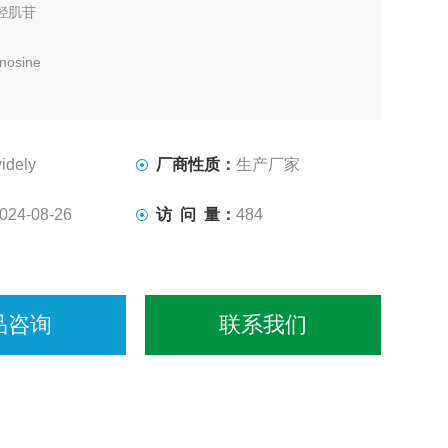
羟肌苷
osine
丹诺辛;地达诺辛，双脱氧肌苷
3'-双脱氧肌苷
idely
厂商性质：
生产厂家
5-05-6
024-08-26
访 问 量：
484
12N4O3
23
品咨询
联系我们
10/USP32
类白色结晶性粉末