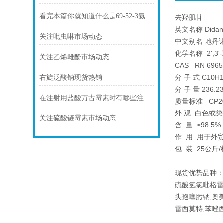
看完本篇你就知道什么是69-52-3氨苄西林钠了
去羟肌苷
英文名称 Didan
关注吡虫啉市场动态
中文别名 地丹
化学名称 2',
关注乙烯雌酚市场动态
CAS RN 6965
分 子 式 C10H
右旋泛酸钠现货热销
分 子 量 236.2
在注射用盐酸万古霉素时有哪些注意事项你知道么
质量标准 CP20
外 观 白色或
关注硫酸链霉素市场动态
含 量 ≥98.5%
作 用 用于外
包 装 25公斤/
现货优势品种：
硫酸氢氯吡格雷
头孢噻肟钠,奥
雷西莫特,苯唑