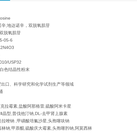
osine
诺辛;地达诺辛，双脱氧肌苷
3'-双脱氧肌苷
5-05-6
12N4O3
3
10/USP32
类白色结晶性粉末
贸出口、科学研究和化学试剂生产等领域
桶
克拉霉素,盐酸阿那格雷,硫酸阿米卡星
Ⅱ晶型,普伐他汀钠,DL-去甲肾上腺素
美拉唑钠 ,甲磺酸培氟沙星,头孢噻呋钠
西林钠,甲萘醌,硫酸庆大霉素,头孢噻肟钠,阿莫西林