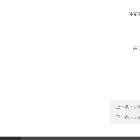
补充
验
上一条：
wi
下一条：
wi