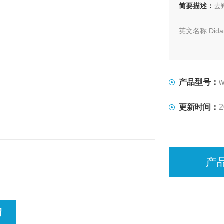
简要描述：
去
英文名称 Didan
中文别名 地
化学名称 2',
产品型号：
w
CAS RN 6965
更新时间：
2
分 子 式 C10H
分 子 量 236.
产
质量标准 CP20
外 观 白色或
绍