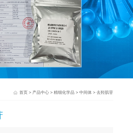
>
>
>
> 去羟肌苷
首页
产品中心
精细化学品
中间体
苷