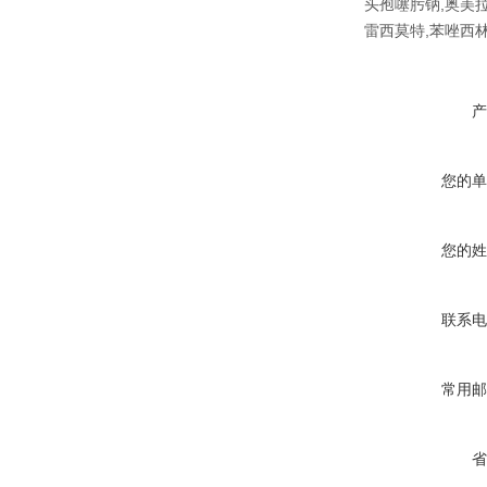
头孢噻肟钠,奥美拉
雷西莫特,苯唑西
产
您的单
您的姓
联系电
常用邮
省