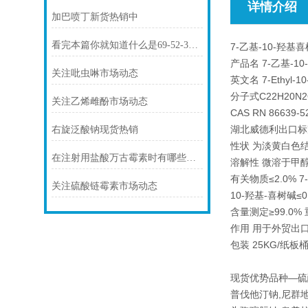
详情介绍
加巴喷丁新货热销中
看完本篇你就知道什么是69-52-3氨苄西林钠了
7-乙基-10-羟基
产品名 7-乙基-1
关注吡虫啉市场动态
英文名 7-Ethyl-10-
分子式C22H20N2
关注乙烯雌酚市场动态
CAS RN 86639-5
湖北威德利出口标准
右旋泛酸钠现货热销
性状 为淡黄白色
在注射用盐酸万古霉素时有哪些注意事项你知道么
溶解性 微溶于甲
有关物质≤2.0% 7
关注硫酸链霉素市场动态
10-羟基-喜树碱≤0
含量测定≥99.0% 
作用 用于外贸出
包装 25KG/纸
现货优势品种—硫
普伐他汀钠,尼群地