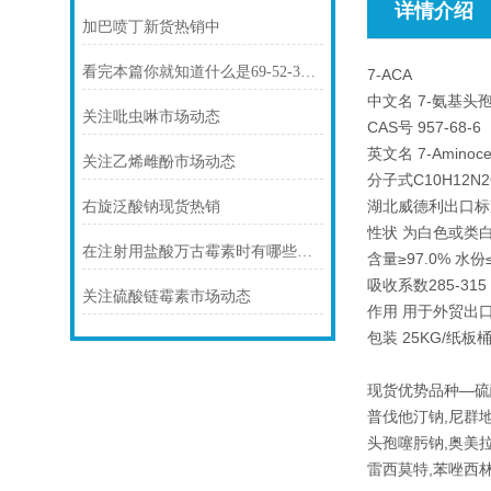
详情介绍
加巴喷丁新货热销中
看完本篇你就知道什么是69-52-3氨苄西林钠了
7-ACA
中文名 7-氨基头孢
关注吡虫啉市场动态
CAS号 957-68-6
英文名 7-Aminoceph
关注乙烯雌酚市场动态
分子式C10H12N2
湖北威德利出口标
右旋泛酸钠现货热销
性状 为白色或类
在注射用盐酸万古霉素时有哪些注意事项你知道么
含量≥97.0% 水份≤0
吸收系数285-315
关注硫酸链霉素市场动态
作用 用于外贸出
包装 25KG/纸
现货优势品种—硫
普伐他汀钠,尼群地
头孢噻肟钠,奥美拉
雷西莫特,苯唑西林