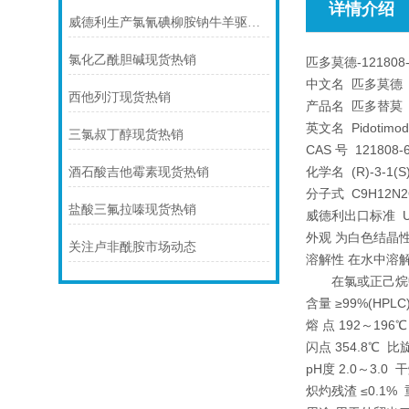
详情介绍
威德利生产氯氰碘柳胺钠牛羊驱虫-61438-64-0价格
氯化乙酰胆碱现货热销
匹多莫德-121808-
中文名 匹多莫德
西他列汀现货热销
产品名 匹多替莫
英文名 Pidotimod
三氯叔丁醇现货热销
CAS 号 121808-6
化学名 (R)-3-1
酒石酸吉他霉素现货热销
分子式 C9H12N2
盐酸三氟拉嗪现货热销
威德利出口标准 USP
外观 为白色结晶
关注卢非酰胺市场动态
溶解性 在水中溶
在氯或正己烷中
含量 ≥99%(HP
熔 点 192～196
闪点 354.8℃ 比旋
pH度 2.0～3.0 
炽灼残渣 ≤0.1% 