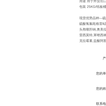
用途 用于外贸出
包装 25KG/纸
现货优势品种—硫
硫酸氢氯吡格雷Ⅱ晶
头孢噻肟钠,奥美拉
雷西莫特,苯唑西林
克拉霉素,盐酸阿
产
您的单
您的姓
联系电