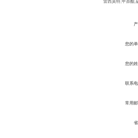
雷西莫特,甲萘醌,
产
您的单
您的姓
联系电
常用邮
省