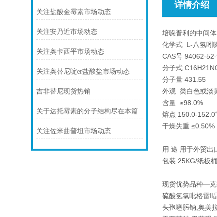
详情介绍
关注盐酸金霉素市场动态
关注安乃近市场动态
培哚普利的中间体
化学式 L-八氢吲
关注奥卡西平市场动态
CAS号 94062-52-
分子式 C16H21NO
关注奥替尼啶er盐酸盐市场动态
分子量 431.55
外观 类白色或淡
吉非替尼现货热销
含量 ≥98.0%
关于达托霉素的分子结构尽在本篇
熔点 150.0-152.
干燥失重 ≤0.50%
关注佐米曲普坦市场动态
用 途 用于外贸
包装 25KG/纸板
现货优势品种—克
硫酸氢氯吡格雷Ⅱ
头孢噻肟钠,奥美拉