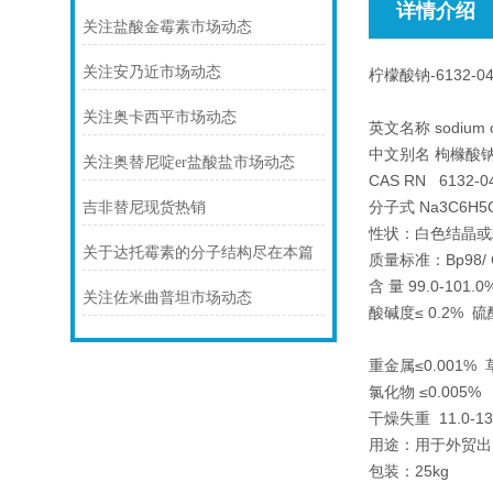
详情介绍
关注盐酸金霉素市场动态
关注安乃近市场动态
柠檬酸钠-6132-0
关注奥卡西平市场动态
英文名称 sodium cit
中文别名 枸橼酸钠;
关注奥替尼啶er盐酸盐市场动态
CAS RN 6132-0
分子式 Na3C6H5
吉非替尼现货热销
性状：白色结晶或粉
关于达托霉素的分子结构尽在本篇
质量标准：Bp98/ C
含 量 99.0-101.0
关注佐米曲普坦市场动态
酸碱度≤ 0.2% 硫
重金属≤0.001% 
氯化物 ≤0.005%
干燥失重 11.0-13
用途：用于外贸出
包装：25kg