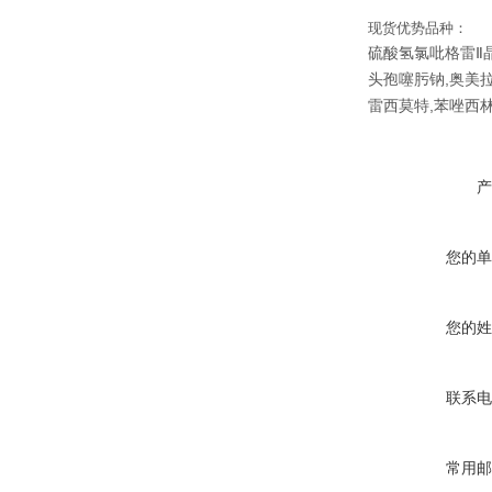
现货优势品种：
硫酸氢氯吡格雷Ⅱ晶
头孢噻肟钠,奥美拉
雷西莫特,苯唑西林
产
您的单
您的姓
联系电
常用邮