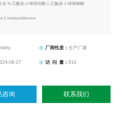
文名 N-乙酰基-2-咪唑烷酮,1-乙酰基-2-咪唑啉酮
-2-imidazolidinone
9-9
2O2 分子量 128.13
idely
厂商性质：
生产厂家
业标准
024-08-27
访 问 量：
616
浅黄色针状晶体
品咨询
联系我们