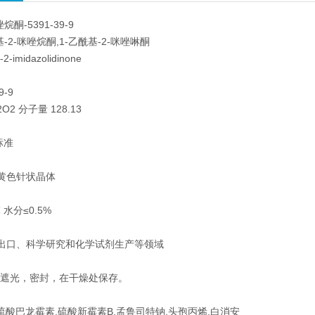
烷酮-5391-39-9
基-2-咪唑烷酮,1-乙酰基-2-咪唑啉酮
2-imidazolidinone
9-9
O2 分子量 128.13
标准
浅黄色针状晶体
℃ 水分≤0.5%
出口、科学研究和化学试剂生产等领域
/桶，遮光，密封，在干燥处保存。
硫酸巴龙霉素,硫酸新霉素B,孟鲁司特钠,头孢丙烯,白消安