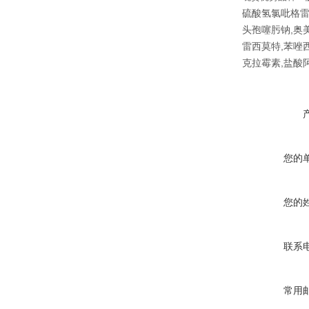
硫酸氢氯吡格雷
头孢噻肟钠,奥
雷西莫特,苯唑
克拉霉素,盐酸
您的
您的
联系
常用