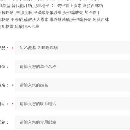
Ⅱ晶型,普伐他汀钠,尼群地平,DL-去甲肾上腺素,哌拉西林钠
美拉唑钠 ,来那度胺,甲磺酸培氟沙星,头孢噻呋钠,加巴喷丁
西林钠,甲萘醌,硫酸庆大霉素,吡唑醚菌酯,头孢噻肟钠,阿莫西林
阿那格雷,硫酸阿米卡星
产品：
单位：
姓名：
电话：
邮箱：