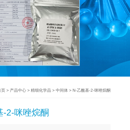
>
>
>
> N-乙酰基-2-咪唑烷酮
首页
产品中心
精细化学品
中间体
基-2-咪唑烷酮