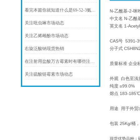
看完本篇你就知道什么是69-52-3氨苄西林钠了
N-乙酰基-2-咪唑
中文名 N-乙酰
关注吡虫啉市场动态
英文名 1-Acetyl-
关注乙烯雌酚市场动态
CAS号 5391-3
分子式 C5H8N2
右旋泛酸钠现货热销
在注射用盐酸万古霉素时有哪些注意事项你知道么
质量标准 企业
关注硫酸链霉素市场动态
外观 白色至
纯度 ≥99.0%
熔点 183-185
用途 用于外贸
包装 25Kg
现货优势品种：