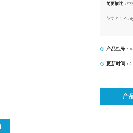
简要描述：
中
英文名 1-Acetyl
CAS号 5391-3
分子式 C5H8N
产品型号：
w
质量标准 企
更新时间：
2
外观 白色至
产
绍