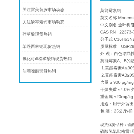
关注雷美替胺市场动态
莫能霉素钠
英文名称 Monensi
关注磷霉素钙市场动态
中文别名 金叶树苷
CAS RN 22373-
莽草酸现货热销
分子式 C36H63N
质量标准：USP2
苯唑西林钠现货热销
外 观：白色结晶
氢化可di松磷酸钠现货热销
莫能霉素A、B的
1.莫能霉素A ≥90
呋喃唑酮现货热销
2.莫能霉素AB≥9
含量 ≥ 900 μg/mg
干燥失重 ≤4.0% 
重金属 ≤20rog/kg
用途：用于外贸出
包 装：25公斤/桶
现货优势品种：硫酸
硫酸氢氯吡格雷Ⅱ晶