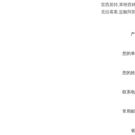
雷西莫特,苯唑西林
克拉霉素,盐酸阿
产
您的单
您的姓
联系电
常用邮
省