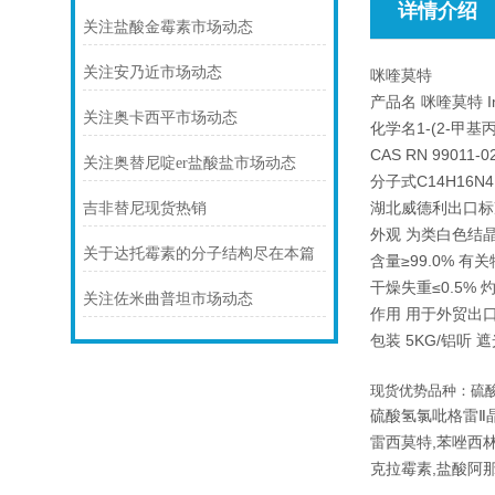
详情介绍
关注盐酸金霉素市场动态
关注安乃近市场动态
咪喹莫特
产品名 咪喹莫特 Im
关注奥卡西平市场动态
化学名1-(2-甲基丙基
CAS RN 99011-0
关注奥替尼啶er盐酸盐市场动态
分子式C14H16N4
湖北威德利出口标准 
吉非替尼现货热销
外观 为类白色结
关于达托霉素的分子结构尽在本篇
含量≥99.0% 有关物
干燥失重≤0.5% 灼
关注佐米曲普坦市场动态
作用 用于外贸出
包装 5KG/铝听
现货优势品种：硫酸
硫酸氢氯吡格雷Ⅱ晶
雷西莫特,苯唑西林
克拉霉素,盐酸阿