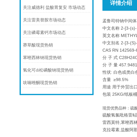
详情介绍
关注威德利 盐酸胃复安 市场动态
关注雷美替胺市场动态
孟鲁司特钠中间体
中文名称 2-[3-(s
关注磷霉素钙市场动态
英文名称 METHYL1-
中文别名 2-[3-(S
莽草酸现货热销
CAS RN 142569-
分 子 式 C28H24
苯唑西林钠现货热销
分 子 量 457.948
氢化可di松磷酸钠现货热销
性状: 白色或类白
含量 ≥98.5%
呋喃唑酮现货热销
用途 用于外贸出
包装 25KG/纸板
现货优势品种：硫酸
硫酸氢氯吡格雷Ⅱ晶
雷西莫特,苯唑西林
克拉霉素,盐酸阿