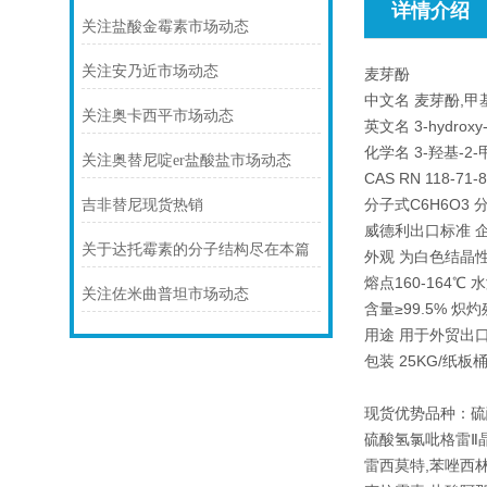
详情介绍
关注盐酸金霉素市场动态
关注安乃近市场动态
麦芽酚
中文名 麦芽酚,甲
关注奥卡西平市场动态
英文名 3-hydroxy-2
化学名 3-羟基-2-
关注奥替尼啶er盐酸盐市场动态
CAS RN 118-71-8
分子式C6H6O3 分
吉非替尼现货热销
威德利出口标准 
关于达托霉素的分子结构尽在本篇
外观 为白色结晶
熔点160-164℃ 水
关注佐米曲普坦市场动态
含量≥99.5% 炽灼
用途 用于外贸出
包装 25KG/纸板
现货优势品种：硫
硫酸氢氯吡格雷Ⅱ晶
雷西莫特,苯唑西林