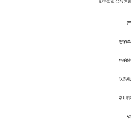
克拉霉素,盐酸阿
产
您的单
您的姓
联系电
常用邮
省