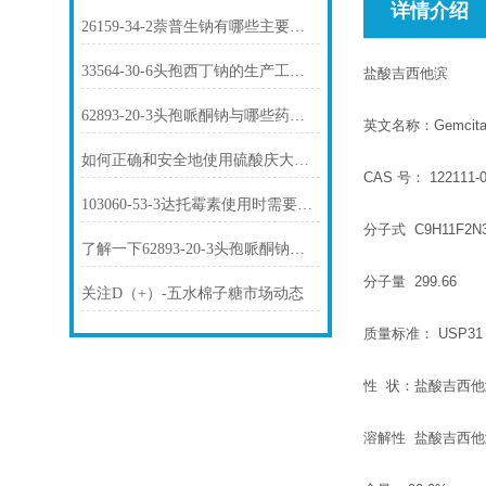
详情介绍
26159-34-2萘普生钠有哪些主要用途？
33564-30-6头孢西丁钠的生产工艺是怎样的？
盐酸吉西他滨
62893-20-3头孢哌酮钠与哪些药物存在相互作用？
英文名称：Gemcitabi
如何正确和安全地使用硫酸庆大霉素1405-41-0？
CAS 号： 122111-
103060-53-3达托霉素使用时需要注意哪些问题？
分子式 C9H11F2N3
了解一下62893-20-3头孢哌酮钠的用途及药理作用吧
分子量 299.66
关注D（+）-五水棉子糖市场动态
质量标准： USP3
性 状：盐酸吉西
溶解性 盐酸吉西他