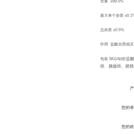
含量 ≥99.0%
最大单个杂质 ≤0.1
总杂质 ≤0.5%
作用 盐酸吉西他
盐
包装 5KG/铝听
癌、胰腺癌、
膀胱
产
您的单
您的姓