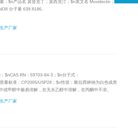
菌素；$n产品名 莫昔克丁；莫西克汀；$n英文名 Moxidectin；
3NO8 分子量 639.8186。
生产厂家
 salt；$nCAS RN：59703-84-3；$n分子式：
； $n质量标准：CP2005/USP28；$n性状：哌拉西林钠为白色或类
水中或甲醇中极易溶解，在无水乙醇中溶解，在丙酮中不溶。
生产厂家