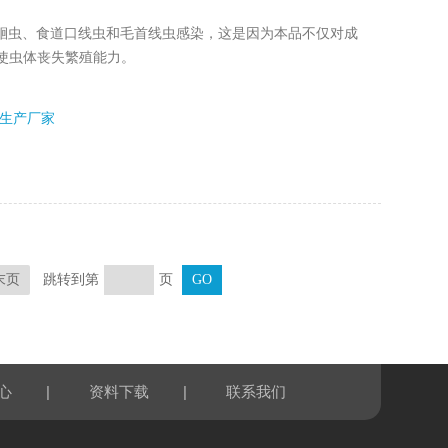
控制猪蛔虫、食道口线虫和毛首线虫感染，这是因为本品不仅对成
使虫体丧失繁殖能力。
生产厂家
跳转到第
页
末页
|
|
心
资料下载
联系我们