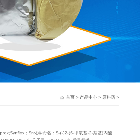
>
>
>
首页
产品中心
原料药
aprox;Synflex；$n化学命名：S-(-)2-(6-甲氧基-2-萘基)丙酸