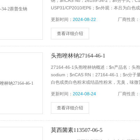
钠；$nCAS No：26159-34-2；$n分子式：
USP31/CP2010/EP6；$n外观：本吕
在水中易溶,在甲醇中溶解,在乙醇中略溶。
更新时间：
2024-08-22
厂商性质：
查看详细介绍
头孢唑林钠27164-46-1
27164-46-1头孢唑林钠概述：$n产品名：头
sodium；$nCAS RN：27164-46-1；$n分
白色或类白色粉末或结晶性粉末，无臭，味微
酮或苯中几乎不溶；$n含量≥95%。
更新时间：
2024-08-24
厂商性质：
查看详细介绍
莫西菌素113507-06-5