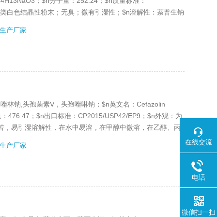
C14H13NaO3；$n分子量：252.24；$n质量标准：
为白色或类白色结晶性粉末；无臭；微有引湿性；$n溶解性：萘普生钠
生产厂家
孢唑林钠,头孢菌素V，头孢唑啉钠；$n英文名：Cefazolin
子量：476.47；$n出口标准：CP2015/USP42/EP9；$n外观：为
苦，易引湿溶解性，在水中易溶，在甲醇中微溶，在乙醇、丙
在线交流
生产厂家
电话
微信扫一扫