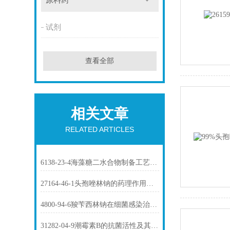
原料药
试剂
查看全部
相关文章
RELATED ARTICLES
6138-23-4海藻糖二水合物制备工艺与质量控制要点
27164-46-1头孢唑林钠的药理作用与临床抗菌应用
4800-94-6羧苄西林钠在细菌感染治疗中的应用
31282-04-9潮霉素B的抗菌活性及其作用机制