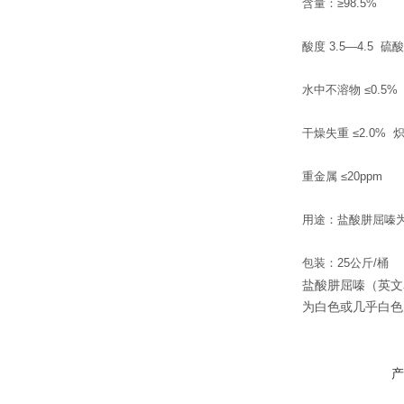
含量：≥98.5%
酸度 3.5—4.5 硫酸
水中不溶物 ≤0.5
干燥失重 ≤2.0% 
重金属 ≤20ppm
用途：盐酸肼屈嗪
包装：25公斤/桶
盐酸肼屈嗪（英文名称
为白色或几乎白色
产