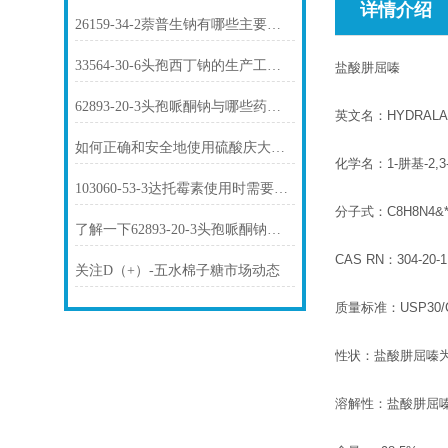
详情介绍
26159-34-2萘普生钠有哪些主要用途？
33564-30-6头孢西丁钠的生产工艺是怎样的？
盐酸肼屈嗪
62893-20-3头孢哌酮钠与哪些药物存在相互作用？
英文名：HYDRALAZ
如何正确和安全地使用硫酸庆大霉素1405-41-0？
化学名：1-肼基-2
103060-53-3达托霉素使用时需要注意哪些问题？
分子式：C8H8N4&*
了解一下62893-20-3头孢哌酮钠的用途及药理作用吧
CAS RN：304-20-
关注D（+）-五水棉子糖市场动态
质量标准：USP30/C
性状：盐酸肼屈嗪
溶解性：盐酸肼屈嗪