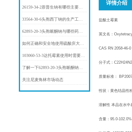
详情介绍
26159-34-2萘普生钠有哪些主要用途？
33564-30-6头孢西丁钠的生产工艺是怎样的？
盐酸土霉素
62893-20-3头孢哌酮钠与哪些药物存在相互作用？
英文名：Oxytetracyc
如何正确和安全地使用硫酸庆大霉素1405-41-0？
CAS RN 2058-46-
103060-53-3达托霉素使用时需要注意哪些问题？
分子式：C22H24N2
了解一下62893-20-3头孢哌酮钠的用途及药理作用吧
质量标准： BP2007/
关注尼麦角林市场动态
性状：黄色结晶性
溶解性 本品在水中
含量：95.0-102.0%