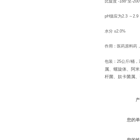
比旋度 -188°至-200
pH值应为2.3 ～2.9
水分 ≤2.0%
作用：医药原料药
包装：25公斤/桶
属
、
螺旋体
、
阿米
杆菌
、奴卡菌属、
产
您的单
您的姓