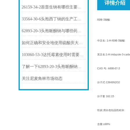
详情介绍
26159-34-2萘普生钠有哪些主要用途？
33564-30-6头孢西丁钠的生产工艺是怎样的？
吲唑-3羧酸
62893-20-3头孢哌酮钠与哪些药物存在相互作用？
中文名: 1-H-吲唑-3羧酸
如何正确和安全地使用硫酸庆大霉素1405-41-0？
103060-53-3达托霉素使用时需要注意哪些问题？
英文名:1-H-indazole-3-carbo
了解一下62893-20-3头孢哌酮钠的用途及药理作用吧
CAS 号: 4498-67-3
关注尼麦角林市场动态
分子式 C8H6N2O2
分子量 162.15
性状:类白色结晶性粉末
含量:≥99%