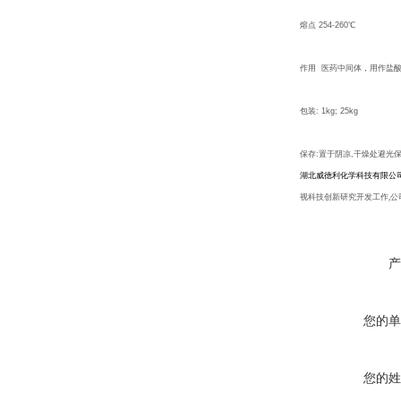
熔点 254-260℃
作用 医药中间体，用作盐
包装: 1kg; 25kg
保存:置于阴凉,干燥处避光
湖北威德利化学科技有限公
视科技创新研究开发工作
,
公
产
您的单
您的姓