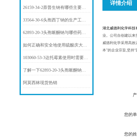
详情介绍
26159-34-2萘普生钠有哪些主要用途？
33564-30-6头孢西丁钠的生产工艺是怎样的？
湖北威德利化学科技
62893-20-3头孢哌酮钠与哪些药物存在相互作用？
业。公司自创建以来
威德利化学采用高效
如何正确和安全地使用硫酸庆大霉素1405-41-0？
本”的企业宗旨,坚持
103060-53-3达托霉素使用时需要注意哪些问题？
了解一下62893-20-3头孢哌酮钠的用途及药理作用吧
阿莫西林现货热销
产
您的单
您的姓