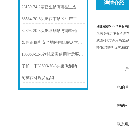
详情介绍
26159-34-2萘普生钠有哪些主要用途？
33564-30-6头孢西丁钠的生产工艺是怎样的？
湖北威德利化学科技有
62893-20-3头孢哌酮钠与哪些药物存在相互作用？
以来坚持走“科技创新
威德利化学采用高效运
如何正确和安全地使用硫酸庆大霉素1405-41-0？
持“团结拼搏,追求,精
103060-53-3达托霉素使用时需要注意哪些问题？
了解一下62893-20-3头孢哌酮钠的用途及药理作用吧
产
阿莫西林现货热销
您的单
您的姓
联系电