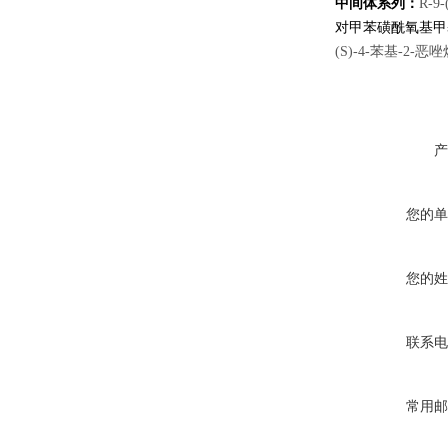
中间体系列：
R-9
对甲苯磺酰氧基甲
(S)-4-苯基-2-恶
产
您的单
您的姓
联系电
常用邮