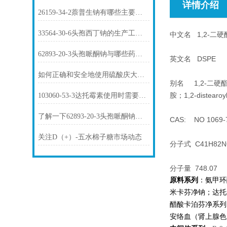
详情介绍
26159-34-2萘普生钠有哪些主要用途？
33564-30-6头孢西丁钠的生产工艺是怎样的？
中文名 1,2-二
62893-20-3头孢哌酮钠与哪些药物存在相互作用？
英文名 DSPE
如何正确和安全地使用硫酸庆大霉素1405-41-0？
别名 1,2-二硬酯酸-
胺；1,2-distearoyl
103060-53-3达托霉素使用时需要注意哪些问题？
了解一下62893-20-3头孢哌酮钠的用途及药理作用吧
CAS: NO 1069-
关注D（+）-五水棉子糖市场动态
分子式 C41H82N
分子量 748.07
原料系列
：氨甲环
米卡芬净钠；达托
醋酸卡泊芬净系列
安络血（肾上腺色