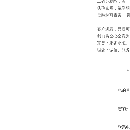
二硫苏糖醇，吉非
头孢布烯，氟孕酮
盐酸林可霉素,非那
客户满意，品质可
我们将全心全意为
宗旨：服务永恒、
理念：诚信、服务
产
您的单
您的姓
联系电