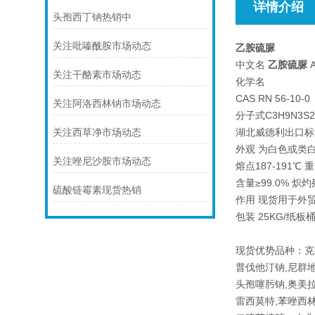
详情介绍
头孢西丁钠热销中
关注吡嗪酰胺市场动态
乙胺硫脲
中文名
乙胺硫脲
A
关注干酪素市场动态
化学名
CAS RN 56-10-0
关注阿洛西林钠市场动态
分子式C3H9N3S2
湖北威德利出口标准 C
关注西草净市场动态
外观 为白色或类
关注唑尼沙胺市场动态
熔点187-191℃ 重
含量≥99.0% 炽灼
硫酸链霉素现货热销
作用 现货用于外
包装 25KG/纸
现货优势品种：克
普伐他汀钠,尼群
头孢噻肟钠,奥美拉
雷西莫特,苯唑西林