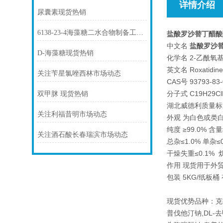
详情介绍
尿囊素现货热销
6138-23-4海藻糖二水合物制备工艺与质量控制要点
盐酸罗沙替丁醋酸
中文名
盐酸罗沙
D-海藻糖现货热销
化学名 2-乙酰氧基
英文名 Roxatidine 
关注苄星氯唑西林市场动态
CAS号 93793-83-
分子式 C19H29Cl
双甲脒 现货热销
湖北威德利质量标准 
关注利福昔明市场动态
外观 为白色或类
纯度 ≥99.0% 含量
关注酒石酸长春瑞滨市场动态
总杂≤1.0% 单杂≤0
干燥失重≤0.1% 
作用 现货用于外
包装 5KG/纸板桶
现货优势品种：克
普伐他汀钠,DL