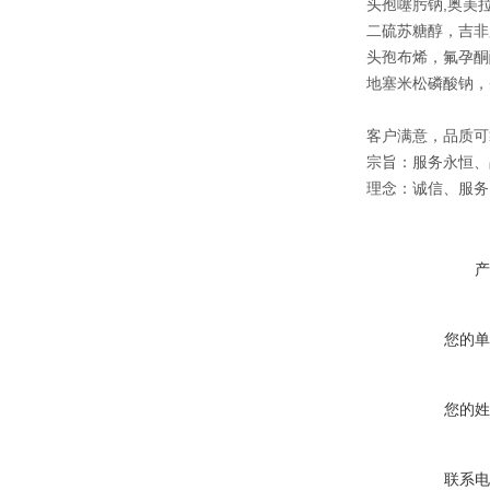
头孢噻肟钠,奥美拉
二硫苏糖醇，吉非
头孢布烯，氟孕酮
地塞米松磷酸钠，
客户满意，品质可
宗旨：服务永恒、
理念：诚信、服务
产
您的单
您的姓
联系电