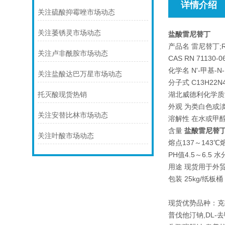
详情介绍
关注硫酸抑霉唑市场动态
关注萎锈灵市场动态
盐酸雷尼替丁
产品名 雷尼替丁;Ran
关注卢非酰胺市场动态
CAS RN 71130-0
化学名 N'-甲基-N-
关注盐酸达巴万星市场动态
分子式 C13H22N4
湖北威德利化学质量标准
托灭酸现货热销
外观 为类白色或
关注安替比林市场动态
溶解性 在水或甲
含量
盐酸雷尼替
关注叶酸市场动态
熔点137～143
PH值4.5～6.5 水
用途 现货用于外
包装 25kg/纸
现货优势品种：克
普伐他汀钠,DL