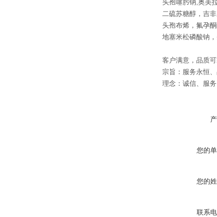
头孢噻肟钠,奥美拉
二硫苏糖醇，吉非
头孢布烯，氟孕酮
地塞米松磷酸钠，
客户满意，品质可
宗旨：服务永恒、
理念：诚信、服务
产
您的单
您的姓
联系电