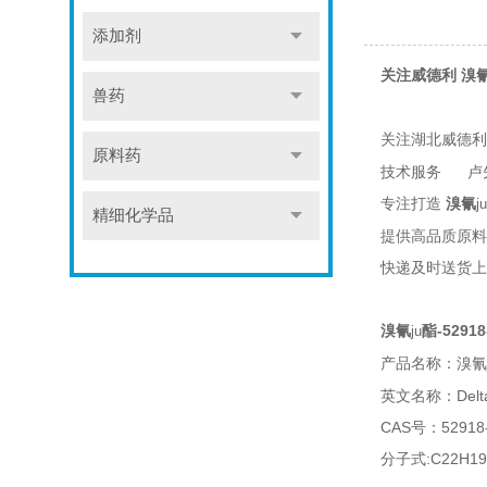
添加剂
关注威德利 溴
兽药
关注湖北威德
原料药
技术服务 卢
专注打造
溴氰
ju
精细化学品
提供高品质原料
快递及时送货上
溴氰
酯-52918
ju
产品名称：溴氰
英文名称：Deltam
CAS号：52918-
分子式:C22H19