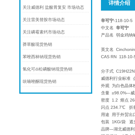
详情介绍
关注威德利 盐酸胃复安 市场动态
关注雷美替胺市场动态
辛可宁
-118-10-5
中文名
辛可宁
关注磷霉素钙市场动态
产品名 弱金鸡纳
莽草酸现货热销
英文名 Cinchonin
CAS RN 118-10-
苯唑西林钠现货热销
氢化可di松磷酸钠现货热销
分子式 C19H22N
威德利行业标准 
呋喃唑酮现货热销
外观 为白色晶体
含量 ≥98.0%
密度 1.2 熔点 26
闪点 234.7℃ 折射
用途 用于外贸出
包装 1KG/袋 
品牌—湖北威德利 型