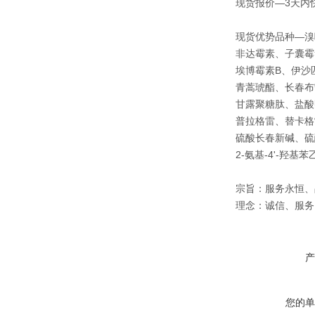
现货报价—3天内
现货优势品种—溴
非达霉素、子囊霉
埃博霉素B、伊沙
青蒿琥酯、长春布
甘露聚糖肽、盐酸
普拉格雷、替卡格
硫酸长春新碱、硫
2-氨基-4'-羟
宗旨：服务永恒、
理念：诚信、服务
产
您的单