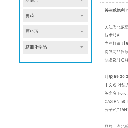
添加剂
关注威德利 叶
兽药
关注湖北威
原料药
技术服务 
专注打造
叶
精细化学品
提供高品质原
快递及时送货
叶酸-59-30-
中文名 叶酸
英文名 Folic 
CAS RN 59-
分子式C19H1
品牌—湖北威德