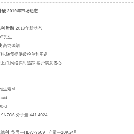
酸 2019年市场动态
德利
叶酸
2019年新动态
卢先生
酸
高纯试剂
料,随货提供质检单和图谱
上门,网络实时追踪,客户满意省心
3
,维生素M
acid
30-3
9N7O6 分子量 441.4024
利 型号—HBW-Y509 产量—10KG/月