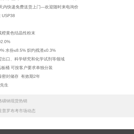
3天内快递免费送货上门—欢迎随时来电询价
USP38
或橙黄色结晶性粉末
02.0%
% 水份≤8.5% 炽灼残渣≤0.3%
贸出口、科学研究和化学试剂等领域
G/纸板桶 可按客户要求单独分装
燥密封储存 有效期2年
卢先生
络磺钠现货热销
注普罗布考市场动态