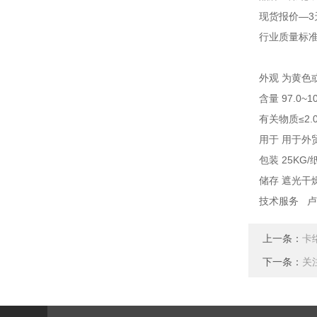
现货报价—
行业质量标准 
外观 为黄色
含量 97.0~1
有关物质≤2.0
用于 用于外
包装 25K
储存 遮光干
技术服务 
上一条：
卡
下一条：
关