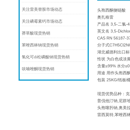
关注雷美替胺市场动态
头孢西酮侧链酸
奥扎格雷
关注磷霉素钙市场动态
产品名 3,5-二氯
英文名 3,5-Dichloro
莽草酸现货热销
CAS RN 56187-3
分子式C7H5Cl2N
苯唑西林钠现货热销
湖北威德利出口标
氢化可di松磷酸钠现货热销
性状 为白色或淡
含量≥99% 水分≤0
呋喃唑酮现货热销
用途 用作头孢西
包装 25KG/纸
现货优势品种：克
普伐他汀钠,尼群
头孢噻肟钠,奥美拉
雷西莫特,苯唑西林